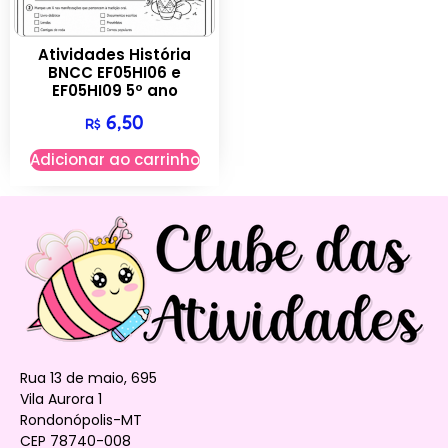
Atividades História
BNCC EF05HI06 e
EF05HI09 5º ano
6,50
R$
Adicionar ao carrinho
Rua 13 de maio, 695
Vila Aurora 1
Rondonópolis-MT
CEP 78740-008