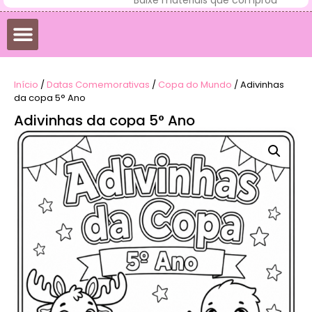
Início
/
Datas Comemorativas
/
Copa do Mundo
/ Adivinhas
da copa 5° Ano
Adivinhas da copa 5° Ano