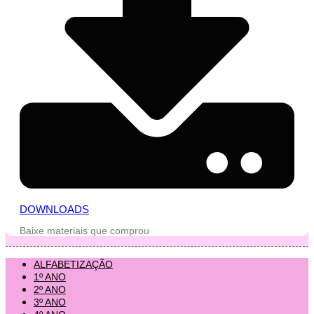
DOWNLOADS
Baixe materiais que comprou
ALFABETIZAÇÃO
1º ANO
2º ANO
3º ANO