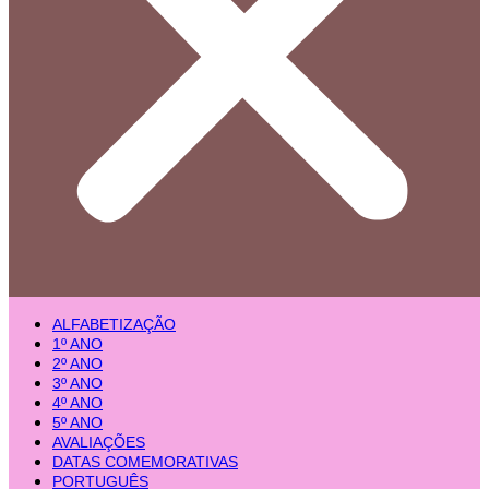
ALFABETIZAÇÃO
1º ANO
2º ANO
3º ANO
4º ANO
5º ANO
AVALIAÇÕES
DATAS COMEMORATIVAS
PORTUGUÊS