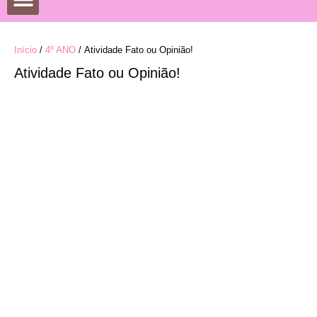
DATAS COMEMORATIVAS
DESENHOS PARA COLORIR
Início
/
4º ANO
/ Atividade Fato ou Opinião!
Atividade Fato ou Opinião!