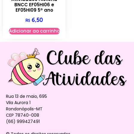
BNCC EF05HI06 e
EF05HI09 5º ano
6,50
R$
Adicionar ao carrinho
Rua 13 de maio, 695
Vila Aurora 1
Rondonópolis-MT
CEP 78740-008
(66) 999427491
© Todos os direitos reservados