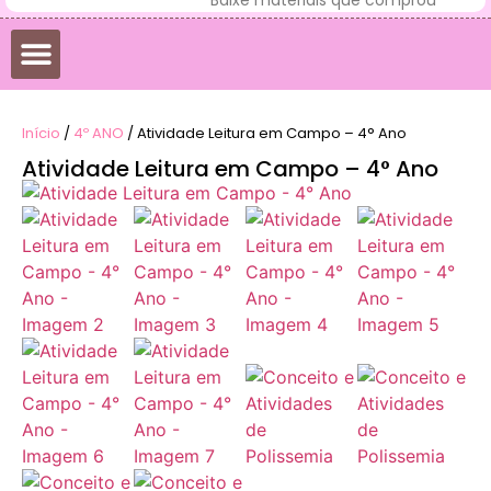
DATAS COMEMORATIVAS
DESENHOS PARA COLORIR
Início
/
4º ANO
/ Atividade Leitura em Campo – 4° Ano
Atividade Leitura em Campo – 4° Ano