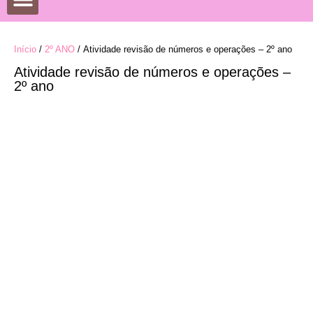
DATAS COMEMORATIVAS
DESENHOS PARA COLORIR
Início
/
2º ANO
/ Atividade revisão de números e operações – 2º ano
Atividade revisão de números e operações –
2º ano