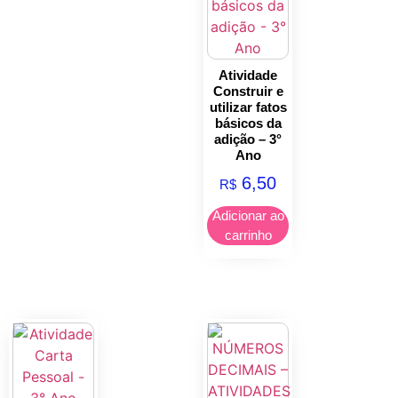
Atividade
Construir e
utilizar fatos
básicos da
adição – 3°
Ano
6,50
R$
Adicionar ao
carrinho