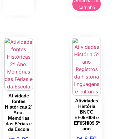
Adicionar ao
carrinho
Atividade
Atividades
fontes
História
Históricas 2º
BNCC
Ano:
EF05HI06 e
Memórias
EF05HI09 5º
das Férias e
ano
da Escola
6,50