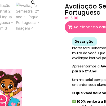
Avaliação Se
Portuguesa
R$
5,00
Adicionar ao car
Descrição:
Professora, sabemo
muito de você. Que
avaliação incrível p
Apresentamos a
Av
para o 2º Ano
!
Um material comple
encantar seus aluno
O que você vai en
100% em Letra B