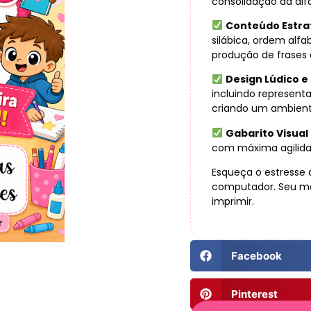
consolidação da alf
Conteúdo Estra
silábica, ordem alf
produção de frases 
Design Lúdico e 
incluindo represent
criando um ambient
Gabarito Visual
com máxima agilida
Esqueça o estresse 
computador. Seu mat
imprimir.
Facebook
Pinterest