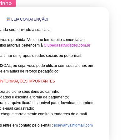
rinho
LEIA COM ATENÇÃO!
. Nada será enviado à sua casa.
vos é proibida, Você não tem direito comercial ao
itos autorais pertencem à
Clubedasatividades.com.br
rtilhar em grupos e redes sociais ou por e-mail.
SOAL, ou seja, você pode utilizar com seus alunos em
 e em aulas de reforço pedagógico.
INFORMAÇÕES IMPORTANTES
pra adicione seus itens ao carrinho;
 dados e escolha a forma de pagamento;
pra, o arquivo ficará disponível para download e também
o e-mail cadastrado;
 chegue corretamente confira o endereço de e-mail
 entre em contato pelo e-mail :
josevanya@gmail.com