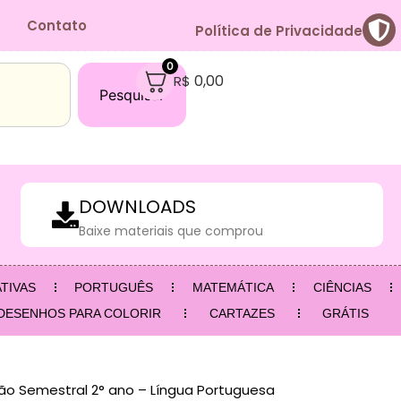
Contato
Política de Privacidade
0
0,00
R$
Pesquisar
DOWNLOADS
Baixe materiais que comprou
TIVAS
PORTUGUÊS
MATEMÁTICA
CIÊNCIAS
DESENHOS PARA COLORIR
CARTAZES
GRÁTIS
ão Semestral 2° ano – Língua Portuguesa