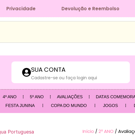
Privacidade
Devolução e Reembolso
SUA CONTA
Cadastre-se ou faça login aqui
4º ANO
5º ANO
AVALIAÇÕES
DATAS COMEMORA
FESTA JUNINA
COPA DO MUNDO
JOGOS
Início
/
2º ANO
/ Avaliaç