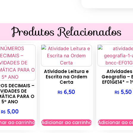
Produtos Relacionados
Atividade Leitura e
Atividades
Escrita na Ordem
Geografia –
Certa
EF01GE14* – 1
OS DECIMAIS –
IVIDADES DE
6,50
5,50
R$
R$
ÁTICA PARA O
5º ANO
5,00
R$
nar ao carrinho
Adicionar ao carrinho
Adicionar ao c