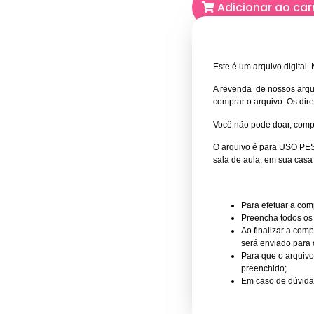
Adicionar ao car
Este é um arquivo digital
A revenda de nossos arqui
comprar o arquivo.
Os dire
Você não pode doar, compa
O arquivo é para USO PES
sala de aula, em sua casa
Para efetuar a com
Preencha todos os
Ao finalizar a com
será enviado para 
Para que o arquivo
preenchido;
Em caso de dúvidas