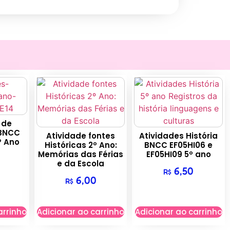
 de
 BNCC
Atividade fontes
Atividades História
º Ano
Históricas 2º Ano:
BNCC EF05HI06 e
Memórias das Férias
EF05HI09 5º ano
e da Escola
6,50
R$
6,00
R$
arrinho
Adicionar ao carrinho
Adicionar ao carrinho