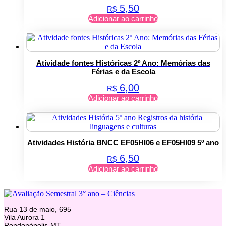
5,50
R$
Adicionar ao carrinho
Atividade fontes Históricas 2º Ano: Memórias das
Férias e da Escola
6,00
R$
Adicionar ao carrinho
Atividades História BNCC EF05HI06 e EF05HI09 5º ano
6,50
R$
Adicionar ao carrinho
Rua 13 de maio, 695
Vila Aurora 1
Rondonópolis-MT