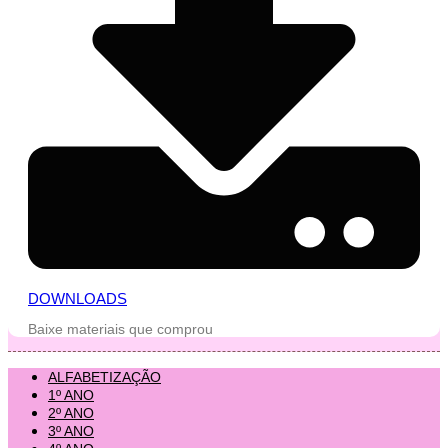
DOWNLOADS
Baixe materiais que comprou
ALFABETIZAÇÃO
1º ANO
2º ANO
3º ANO