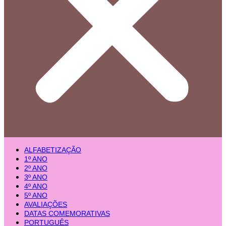
ALFABETIZAÇÃO
1º ANO
2º ANO
3º ANO
4º ANO
5º ANO
AVALIAÇÕES
DATAS COMEMORATIVAS
PORTUGUÊS