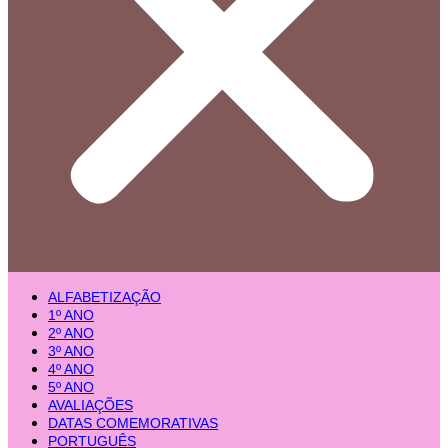
ALFABETIZAÇÃO
1º ANO
2º ANO
3º ANO
4º ANO
5º ANO
AVALIAÇÕES
DATAS COMEMORATIVAS
PORTUGUÊS