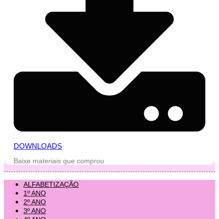
DOWNLOADS
Baixe materiais que comprou
ALFABETIZAÇÃO
1º ANO
2º ANO
3º ANO