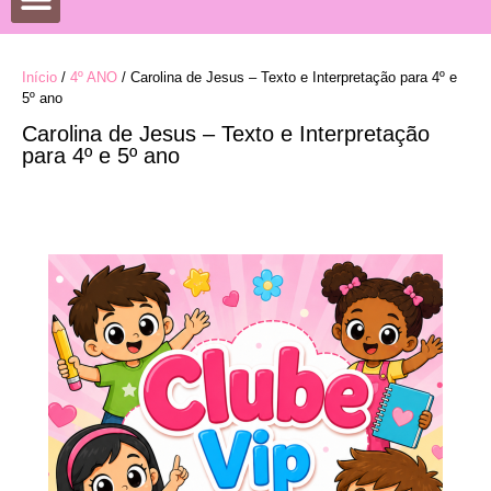
DATAS COMEMORATIVAS
DESENHOS PARA COLORIR
Início
/
4º ANO
/ Carolina de Jesus – Texto e Interpretação para 4º e
5º ano
Carolina de Jesus – Texto e Interpretação
para 4º e 5º ano