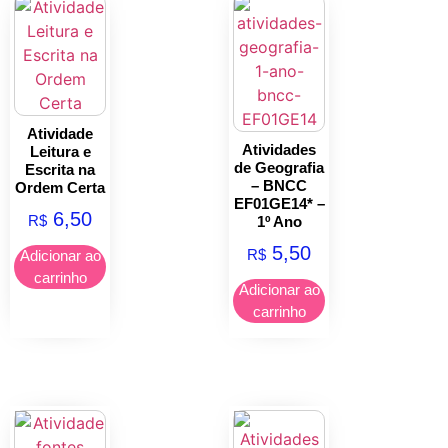
Atividade
Atividades
Leitura e
de Geografia
Escrita na
– BNCC
Ordem Certa
EF01GE14* –
6,50
R$
1º Ano
5,50
R$
Adicionar ao
carrinho
Adicionar ao
carrinho