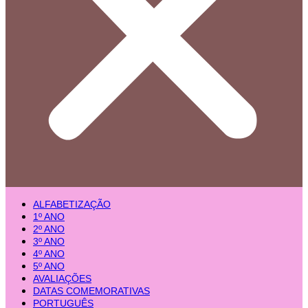
ALFABETIZAÇÃO
1º ANO
2º ANO
3º ANO
4º ANO
5º ANO
AVALIAÇÕES
DATAS COMEMORATIVAS
PORTUGUÊS