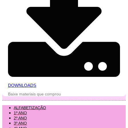
DOWNLOADS
Baixe materiais que comprou
ALFABETIZAÇÃO
1º ANO
2º ANO
3º ANO