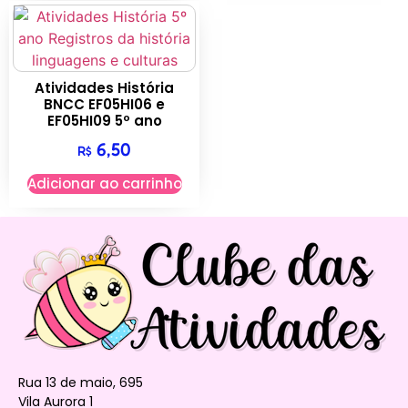
Atividades História
BNCC EF05HI06 e
EF05HI09 5º ano
6,50
R$
Adicionar ao carrinho
Rua 13 de maio, 695
Vila Aurora 1