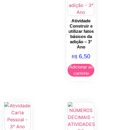
Atividade
Construir e
utilizar fatos
básicos da
adição – 3°
Ano
6,50
R$
Adicionar ao
carrinho