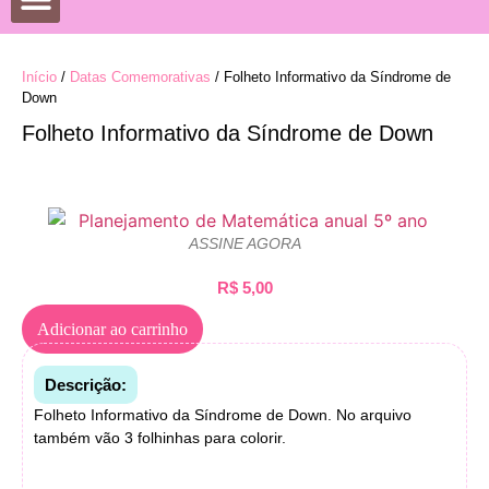
DATAS COMEMORATIVAS
DESENHOS PARA COLORIR
Início
/
Datas Comemorativas
/ Folheto Informativo da Síndrome de
Down
Folheto Informativo da Síndrome de Down
ASSINE AGORA
R$
5,00
Adicionar ao carrinho
Descrição:
Folheto Informativo da Síndrome de Down. No arquivo
também vão 3 folhinhas para colorir.