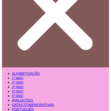
ALFABETIZAÇÃO
1º ANO
2º ANO
3º ANO
4º ANO
5º ANO
AVALIAÇÕES
DATAS COMEMORATIVAS
PORTUGUÊS