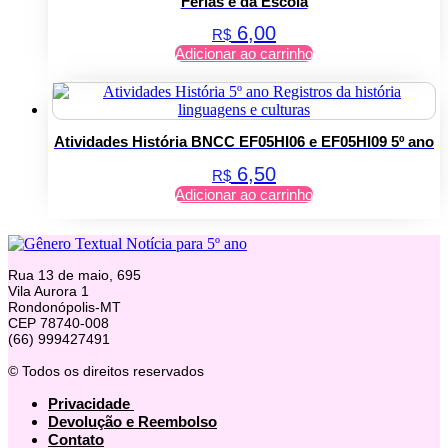
Férias e da Escola
6,00
R$
Adicionar ao carrinho
Atividades História BNCC EF05HI06 e EF05HI09 5º ano
6,50
R$
Adicionar ao carrinho
Rua 13 de maio, 695
Vila Aurora 1
Rondonópolis-MT
CEP 78740-008
(66) 999427491
© Todos os direitos reservados
Privacidade
Devolução e Reembolso
Contato