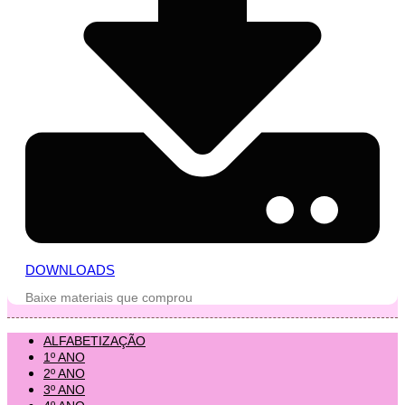
DOWNLOADS
Baixe materiais que comprou
ALFABETIZAÇÃO
1º ANO
2º ANO
3º ANO