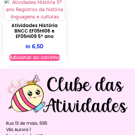
Atividades História
BNCC EF05HI06 e
EF05HI09 5º ano
6,50
R$
Adicionar ao carrinho
Rua 13 de maio, 695
Vila Aurora 1