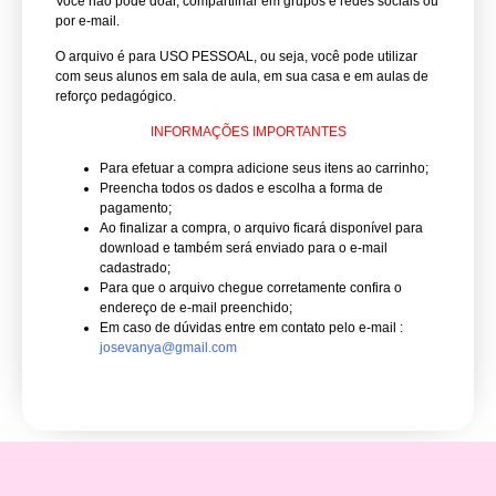
Você não pode doar, compartilhar em grupos e redes sociais ou
por e-mail.
O arquivo é para USO PESSOAL, ou seja, você pode utilizar
com seus alunos em sala de aula, em sua casa e em aulas de
reforço pedagógico.
INFORMAÇÕES IMPORTANTES
Para efetuar a compra adicione seus itens ao carrinho;
Preencha todos os dados e escolha a forma de
pagamento;
Ao finalizar a compra, o arquivo ficará disponível para
download e também será enviado para o e-mail
cadastrado;
Para que o arquivo chegue corretamente confira o
endereço de e-mail preenchido;
Em caso de dúvidas entre em contato pelo e-mail :
josevanya@gmail.com