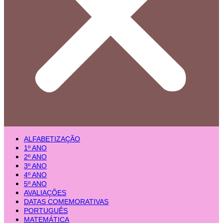
ALFABETIZAÇÃO
1º ANO
2º ANO
3º ANO
4º ANO
5º ANO
AVALIAÇÕES
DATAS COMEMORATIVAS
PORTUGUÊS
MATEMÁTICA