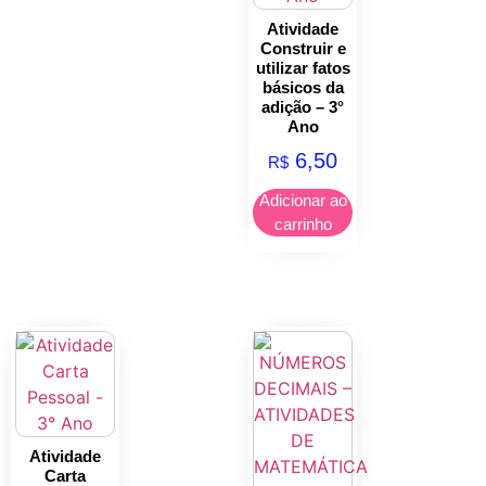
Atividade
Construir e
utilizar fatos
básicos da
adição – 3°
Ano
6,50
R$
Adicionar ao
carrinho
Atividade
Carta