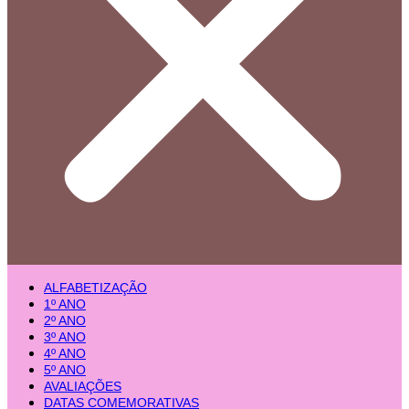
ALFABETIZAÇÃO
1º ANO
2º ANO
3º ANO
4º ANO
5º ANO
AVALIAÇÕES
DATAS COMEMORATIVAS